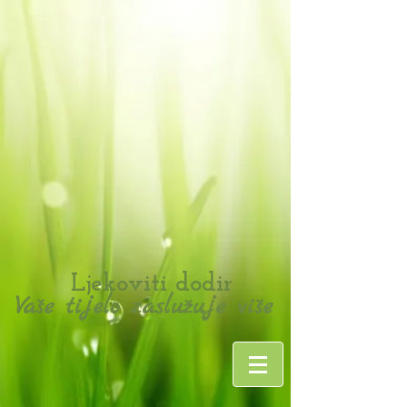
Ljekoviti dodir
Va
e tijelo zaslu
uje vi
e
š
ž
š