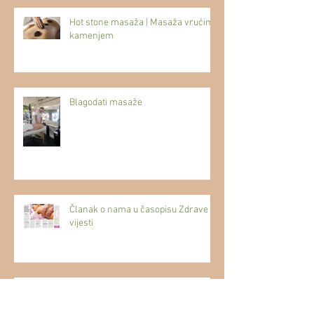
Hot stone masaža | Masaža vrućim
kamenjem
Blagodati masaže
Članak o nama u časopisu Zdrave
vijesti
Zašto odabrati baš nas?