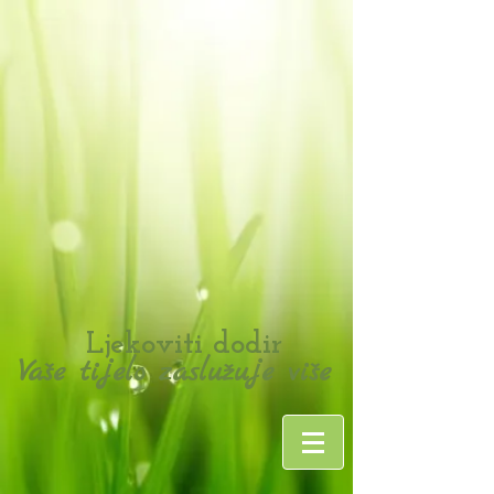
Ljekoviti dodir
Va
e tijelo zaslu
uje vi
e
š
ž
š