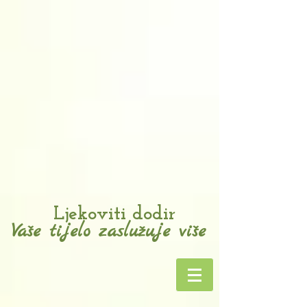
Ljekoviti dodir
Va
e tijelo zaslu
uje vi
e
š
ž
š